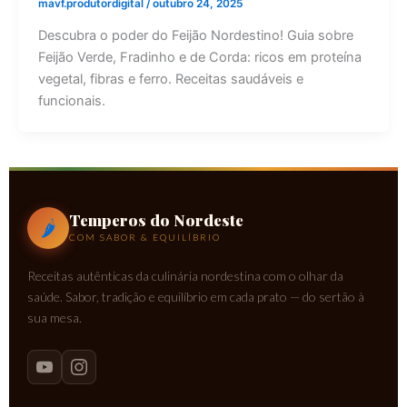
mavf.produtordigital
/
outubro 24, 2025
Descubra o poder do Feijão Nordestino! Guia sobre
Feijão Verde, Fradinho e de Corda: ricos em proteína
vegetal, fibras e ferro. Receitas saudáveis e
funcionais.
Temperos do Nordeste
🌶
COM SABOR & EQUILÍBRIO
Receitas autênticas da culinária nordestina com o olhar da
saúde. Sabor, tradição e equilíbrio em cada prato — do sertão à
sua mesa.