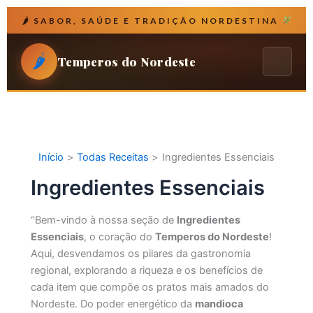
Ir
🌶 SABOR, SAÚDE E TRADIÇÃO NORDESTINA
para
o
🌶
conteúdo
Temperos do Nordeste
Home
Conteúdo
▾
Início
Todas Receitas
Ingredientes Essenciais
Ingredientes Essenciais
🍽 Pratos Emblemáticos
Sobre Nós
Temperos & Ervas
“Bem-vindo à nossa seção de
Ingredientes
Essenciais
, o coração do
Temperos do Nordeste
!
Ingredientes Essenciais
🍽 VER RECEITAS
Aqui, desvendamos os pilares da gastronomia
Culinária & Saúde
regional, explorando a riqueza e os benefícios de
cada item que compõe os pratos mais amados do
Doçuras e Frutas
Nordeste. Do poder energético da
mandioca